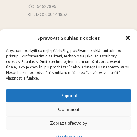
IČO: 64627896
REDIZO: 600144852
Užitečné odkazy
Spravovat Souhlas s cookies
Úřední deska
Abychom poskytli co nejlepší služby, používáme k ukládání a/nebo
přístupu k informacím o zařízení, technologie jako jsou soubory
Školní aplikace
cookies. Souhlas s těmito technologiemi nám umožní zpracovávat
údaje, jako je chování při procházení nebo jedinečná ID na tomto webu.
Nesouhlas nebo odvolání souhlasu může nepříznivě ovlivnit určité
vlastnosti a funkce.
Příjmout
2025 © ZŠ UKRAJINSKÁ, OSTRAVA –
Odmítnout
PORUBA
Zobrazit předvolby
HELP DESK
/
CHILLI
/
Prohlášení o
přístupnosti