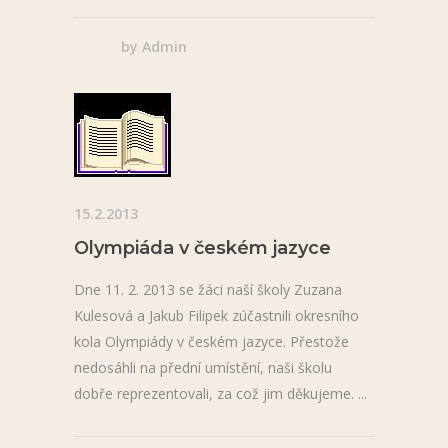
by
Admin
15.2.2013
Olympiáda v českém jazyce
Dne 11. 2. 2013 se žáci naší školy Zuzana
Kulesová a Jakub Filipek zúčastnili okresního
kola Olympiády v českém jazyce. Přestože
nedosáhli na přední umístění, naši školu
dobře reprezentovali, za což jim děkujeme.