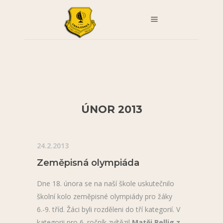
ÚNOR 2013
24.2.2013
Zeměpisná olympiáda
Dne 18. února se na naší škole uskutečnilo
školní kolo zeměpisné olympiády pro žáky
6.-9. tříd. Žáci byli rozděleni do tří kategorií. V
kategorii pro 6. ročník zvítězil
Matěj Rellig z