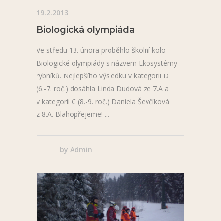
19.2.2013
Biologická olympiáda
Ve středu 13. února proběhlo školní kolo
Biologické olympiády s názvem Ekosystémy
rybníků. Nejlepšího výsledku v kategorii D
(6.-7. roč.) dosáhla Linda Dudová ze 7.A a
v kategorii C (8.-9. roč.) Daniela Ševčíková
z 8.A. Blahopřejeme!
by
Admin