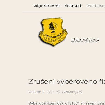
Volejte: 596 965 640
Sleduj nás:
Úřední deska
ZÁKLADNÍ ŠKOLA
Zrušení výběrového ří
29.6.2015
0
Aktuality-ZŠ
Výběrové řízení
číslo C151371 s názvem Zajišt