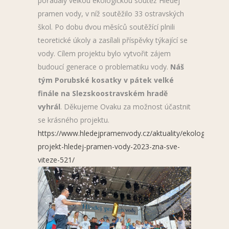
pořádaly velkou ekologickou soutěž Hledej
pramen vody, v níž soutěžilo 33 ostravských
škol. Po dobu dvou měsíců soutěžící plnili
teoretické úkoly a zasílali příspěvky týkající se
vody. Cílem projektu bylo vytvořit zájem
budoucí generace o problematiku vody.
Náš
tým Porubské kosatky v pátek velké
finále na Slezskoostravském hradě
vyhrál
. Děkujeme Ovaku za možnost účastnit
se krásného projektu.
https://www.hledejpramenvody.cz/aktuality/ekologicky-
projekt-hledej-pramen-vody-2023-zna-sve-
viteze-521/