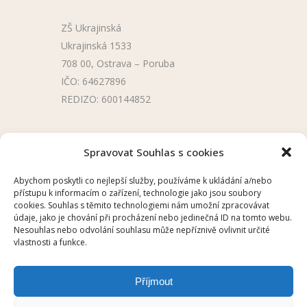
ZŠ Ukrajinská
Ukrajinská 1533
708 00, Ostrava – Poruba
IČO: 64627896
REDIZO: 600144852
Užitečné odkazy
Spravovat Souhlas s cookies
Úřední deska
Abychom poskytli co nejlepší služby, používáme k ukládání a/nebo
přístupu k informacím o zařízení, technologie jako jsou soubory
Školní aplikace
cookies. Souhlas s těmito technologiemi nám umožní zpracovávat
údaje, jako je chování při procházení nebo jedinečná ID na tomto webu.
Nesouhlas nebo odvolání souhlasu může nepříznivě ovlivnit určité
vlastnosti a funkce.
Příjmout