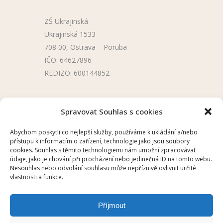
ZŠ Ukrajinská
Ukrajinská 1533
708 00, Ostrava – Poruba
IČO: 64627896
REDIZO: 600144852
Užitečné odkazy
Spravovat Souhlas s cookies
Úřední deska
Abychom poskytli co nejlepší služby, používáme k ukládání a/nebo
přístupu k informacím o zařízení, technologie jako jsou soubory
Školní aplikace
cookies. Souhlas s těmito technologiemi nám umožní zpracovávat
údaje, jako je chování při procházení nebo jedinečná ID na tomto webu.
Nesouhlas nebo odvolání souhlasu může nepříznivě ovlivnit určité
vlastnosti a funkce.
Příjmout