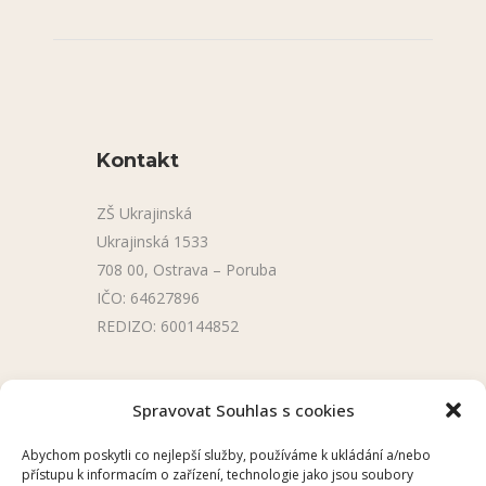
Kontakt
ZŠ Ukrajinská
Ukrajinská 1533
708 00, Ostrava – Poruba
IČO: 64627896
REDIZO: 600144852
Užitečné odkazy
Spravovat Souhlas s cookies
Úřední deska
Abychom poskytli co nejlepší služby, používáme k ukládání a/nebo
přístupu k informacím o zařízení, technologie jako jsou soubory
Školní aplikace