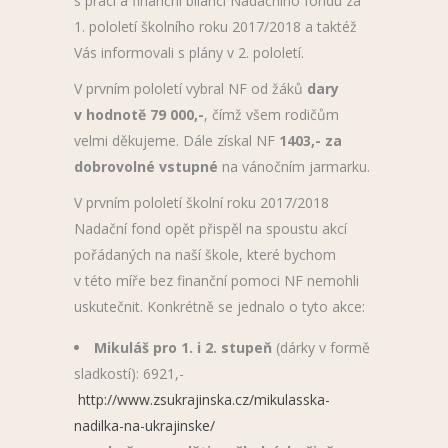
s prací a finanční bilancí Nadačního fondu za
1. pololetí školního roku 2017/2018 a taktéž
Vás informovali s plány v 2. pololetí.
V prvním pololetí vybral NF od žáků
dary
v hodnotě 79 000,-
, čímž všem rodičům
velmi děkujeme. Dále získal NF
1403,- za
dobrovolné vstupné
na vánočním jarmarku.
V prvním pololetí školní roku 2017/2018
Nadační fond opět přispěl na spoustu akcí
pořádaných na naší škole, které bychom
v této míře bez finanční pomoci NF nemohli
uskutečnit. Konkrétně se jednalo o tyto akce:
Mikuláš pro 1. i 2. stupeň
(dárky v formě
sladkostí): 6921,-
http://www.zsukrajinska.cz/mikulasska-
nadilka-na-ukrajinske/