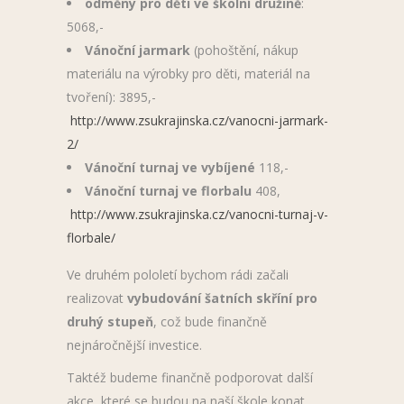
odměny pro děti ve školní družině
:
5068,-
Vánoční jarmark
(pohoštění, nákup
materiálu na výrobky pro děti, materiál na
tvoření): 3895,-
http://www.zsukrajinska.cz/vanocni-jarmark-
2/
Vánoční turnaj ve vybíjené
118,-
Vánoční turnaj ve florbalu
408,
http://www.zsukrajinska.cz/vanocni-turnaj-v-
florbale/
Ve druhém pololetí bychom rádi začali
realizovat
vybudování šatních skříní pro
druhý stupeň
, což bude finančně
nejnáročnější investice.
Taktéž budeme finančně podporovat další
akce, které se budou na naší škole konat.