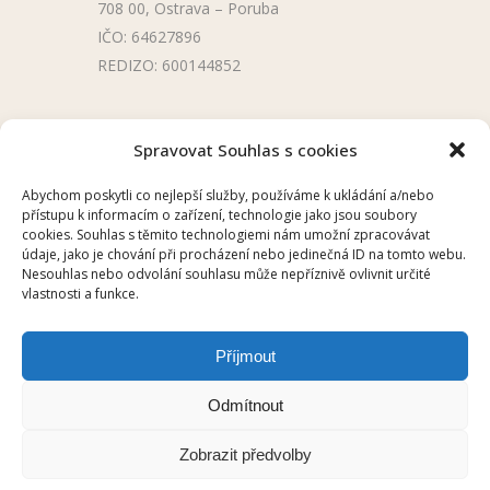
708 00, Ostrava – Poruba
IČO: 64627896
REDIZO: 600144852
Užitečné odkazy
Spravovat Souhlas s cookies
Úřední deska
Abychom poskytli co nejlepší služby, používáme k ukládání a/nebo
přístupu k informacím o zařízení, technologie jako jsou soubory
Školní aplikace
cookies. Souhlas s těmito technologiemi nám umožní zpracovávat
údaje, jako je chování při procházení nebo jedinečná ID na tomto webu.
Nesouhlas nebo odvolání souhlasu může nepříznivě ovlivnit určité
vlastnosti a funkce.
Příjmout
2025 © ZŠ UKRAJINSKÁ, OSTRAVA –
Odmítnout
PORUBA
Zobrazit předvolby
HELP DESK
/
CHILLI
/
Prohlášení o