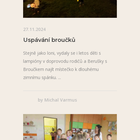
27.11.2024
Uspávání broučků
Stejně jako loni, vydaly se i letos děti s
lampióny v doprovodu rodičů a Berušky s
Broučkem najít místečko k dlouhému
zimnímu spánku.
by
Michal Varmus