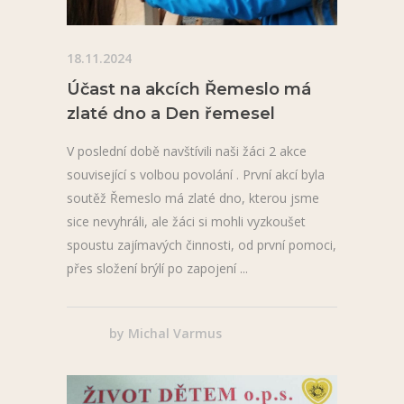
18.11.2024
Účast na akcích Řemeslo má
zlaté dno a Den řemesel
V poslední době navštívili naši žáci 2 akce
související s volbou povolání . První akcí byla
soutěž Řemeslo má zlaté dno, kterou jsme
sice nevyhráli, ale žáci si mohli vyzkoušet
spoustu zajímavých činnosti, od první pomoci,
přes složení brýlí po zapojení
by
Michal Varmus