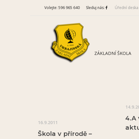
Volejte: 596 965 640
Sleduj nás:
Úřední deska
ZÁKLADNÍ ŠKOLA
14.9.2
4.A 
16.9.2011
aktu
Škola v přírodě –