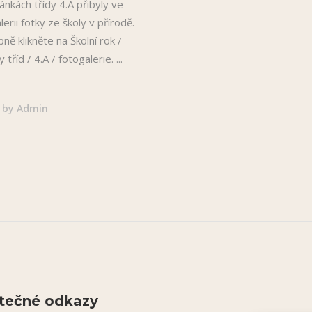
ánkách třídy 4.A přibyly ve
lerii fotky ze školy v přírodě.
ně klikněte na Školní rok /
y tříd / 4.A / fotogalerie.
by
Admin
tečné odkazy