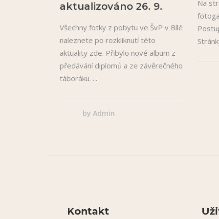
Na str
aktualizováno 26. 9.
fotoga
Všechny fotky z pobytu ve ŠvP v Bílé
Postup
naleznete po rozkliknutí této
Stránk
aktuality zde. Přibylo nové album z
předávání diplomů a ze závěrečného
táboráku.
by
Admin
Kontakt
Uži