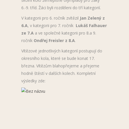
školní kolo zeměpisné olympiády pro žáky
6.-9. tříd. Žáci byli rozděleni do tří kategorií.
V kategorii pro 6. ročník zvítězil
Jan Zelený z
6.A
, v kategorii pro 7. ročník
Lukáš Falhauer
ze 7.A
a ve společné kategorii pro 8.a 9.
ročník
Ondřej Freisler z 8.A
.
Vítězové jednotlivých kategorií postupují do
okresního kola, které se bude konat 17.
března. Vítězům blahopřejeme a přejeme
hodně štěstí v dalších kolech. Kompletní
výsledky zde: