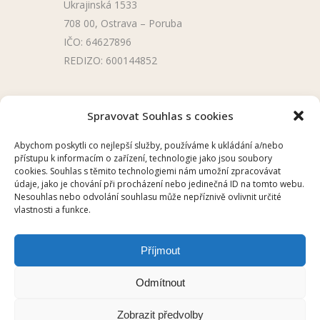
Ukrajinská 1533
708 00, Ostrava – Poruba
IČO: 64627896
REDIZO: 600144852
Užitečné odkazy
Spravovat Souhlas s cookies
Úřední deska
Abychom poskytli co nejlepší služby, používáme k ukládání a/nebo
přístupu k informacím o zařízení, technologie jako jsou soubory
Školní aplikace
cookies. Souhlas s těmito technologiemi nám umožní zpracovávat
údaje, jako je chování při procházení nebo jedinečná ID na tomto webu.
Nesouhlas nebo odvolání souhlasu může nepříznivě ovlivnit určité
vlastnosti a funkce.
Příjmout
2025 © ZŠ UKRAJINSKÁ, OSTRAVA –
Odmítnout
PORUBA
Zobrazit předvolby