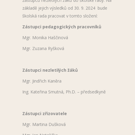
zástupců nezletilých žáků do školské rady. Na
základě jejich výsledků od 30. 9. 2024 bude
školská rada pracovat v tomto složení:
Zástupci pedagogických pracovníků
Mgr. Monika Haščinová
Mgr. Zuzana Ryšková
Zástupci nezletilých žáků
Mgr. Jindřich Kaněra
Ing. Kateřina Smutná, Ph.D. – předsedkyně
Zástupci zřizovatele
Mgr. Martina Dušková