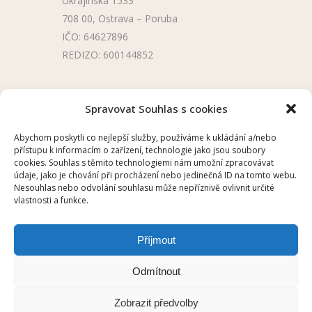
Ukrajinská 1533
708 00, Ostrava – Poruba
IČO: 64627896
REDIZO: 600144852
Užitečné odkazy
Spravovat Souhlas s cookies
Úřední deska
Abychom poskytli co nejlepší služby, používáme k ukládání a/nebo
přístupu k informacím o zařízení, technologie jako jsou soubory
Školní aplikace
cookies. Souhlas s těmito technologiemi nám umožní zpracovávat
údaje, jako je chování při procházení nebo jedinečná ID na tomto webu.
Nesouhlas nebo odvolání souhlasu může nepříznivě ovlivnit určité
vlastnosti a funkce.
Příjmout
2025 © ZŠ UKRAJINSKÁ, OSTRAVA –
Odmítnout
PORUBA
Zobrazit předvolby
HELP DESK
/
CHILLI
/
Prohlášení o