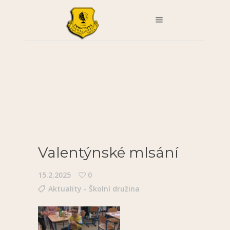
Valentýnské mlsání
15.2.2025
0
Aktuality - Školní družina