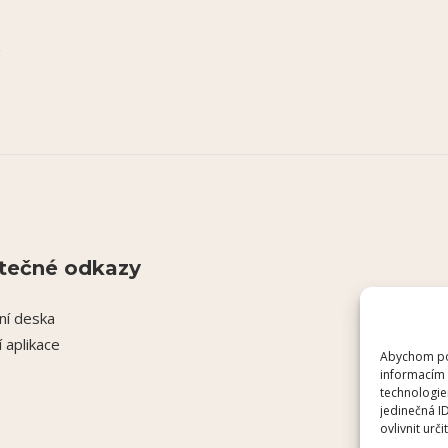
tečné odkazy
ní deska
í aplikace
Abychom pos
informacím 
technologie
jedinečná I
ovlivnit urči