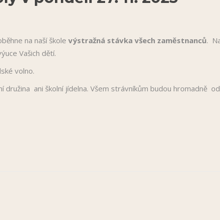
oběhne na naší škole
výstražná stávka všech zaměstnanců
. N
ýuce Vašich dětí.
lské volno.
í družina ani školní jídelna. Všem strávníkům budou hromadně o