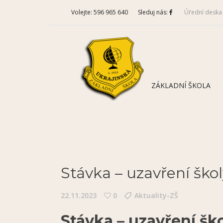
Volejte: 596 965 640
Sleduj nás:
Úřední deska
ZÁKLADNÍ ŠKOLA
Stávka – uzavření školy
22.11.2023
0
Aktuality-ZŠ
Stávka – uzavření ško