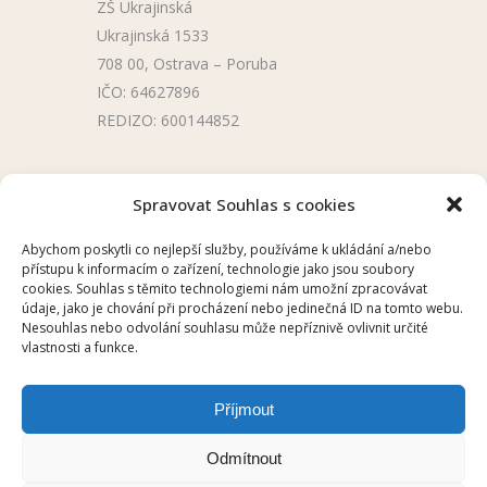
ZŠ Ukrajinská
Ukrajinská 1533
708 00, Ostrava – Poruba
IČO: 64627896
REDIZO: 600144852
Užitečné odkazy
Spravovat Souhlas s cookies
Úřední deska
Abychom poskytli co nejlepší služby, používáme k ukládání a/nebo
přístupu k informacím o zařízení, technologie jako jsou soubory
Školní aplikace
cookies. Souhlas s těmito technologiemi nám umožní zpracovávat
údaje, jako je chování při procházení nebo jedinečná ID na tomto webu.
Nesouhlas nebo odvolání souhlasu může nepříznivě ovlivnit určité
vlastnosti a funkce.
Příjmout
2025 © ZŠ UKRAJINSKÁ, OSTRAVA –
Odmítnout
PORUBA