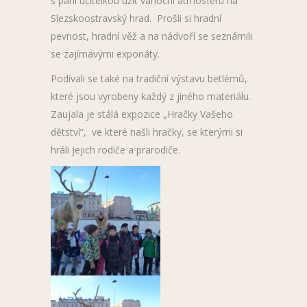
s paní učitelkou užít vánoční atmosféru na
Slezskoostravský hrad. Prošli si hradní
pevnost, hradní věž a na nádvoří se seznámili
se zajímavými exponáty.
Podívali se také na tradiční výstavu betlémů,
které jsou vyrobeny každý z jiného materiálu.
Zaujala je stálá expozice „Hračky Vašeho
dětství“, ve které našli hračky, se kterými si
hráli jejich rodiče a prarodiče.