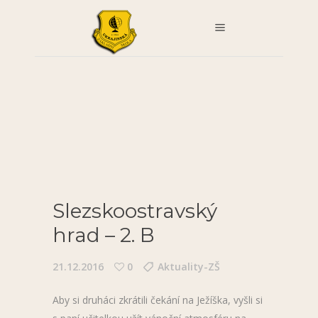
Slezskoostravský
hrad – 2. B
21.12.2016
0
Aktuality-ZŠ
Aby si druháci zkrátili čekání na Ježíška, vyšli si