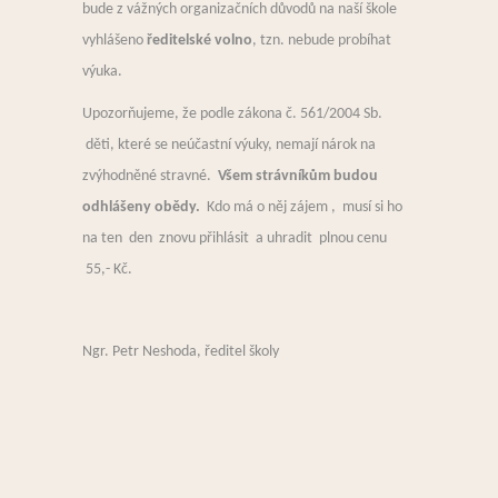
bude z vážných organizačních důvodů na naší škole
vyhlášeno
ředitelské volno
, tzn. nebude probíhat
výuka.
Upozorňujeme, že podle zákona č. 561/2004 Sb.
děti, které se neúčastní výuky, nemají nárok na
zvýhodněné stravné.
Všem strávníkům budou
odhlášeny obědy.
Kdo má o něj zájem , musí si ho
na ten den znovu přihlásit a uhradit plnou cenu
55,- Kč.
Ngr. Petr Neshoda, ředitel školy