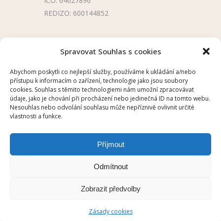
IČO: 64627896
REDIZO: 600144852
Užitečné odkazy
Spravovat Souhlas s cookies
Úřední deska
Abychom poskytli co nejlepší služby, používáme k ukládání a/nebo
přístupu k informacím o zařízení, technologie jako jsou soubory
Školní aplikace
cookies. Souhlas s těmito technologiemi nám umožní zpracovávat
údaje, jako je chování při procházení nebo jedinečná ID na tomto webu.
Nesouhlas nebo odvolání souhlasu může nepříznivě ovlivnit určité
vlastnosti a funkce.
Příjmout
2025 © ZŠ UKRAJINSKÁ, OSTRAVA –
Odmítnout
PORUBA
Zobrazit předvolby
HELP DESK
/
CHILLI
/
Prohlášení o
přístupnosti
Zásady cookies