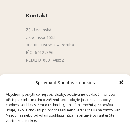
Kontakt
ZŠ Ukrajinská
Ukrajinská 1533
708 00, Ostrava – Poruba
IČO: 64627896
REDIZO: 600144852
Užitečné odkazy
Spravovat Souhlas s cookies
Úřední deska
Abychom poskytli co nejlepší služby, používáme k ukládání a/nebo
přístupu k informacím o zařízení, technologie jako jsou soubory
Školní aplikace
cookies. Souhlas s těmito technologiemi nám umožní zpracovávat
údaje, jako je chování při procházení nebo jedinečná ID na tomto webu.
Nesouhlas nebo odvolání souhlasu může nepříznivě ovlivnit určité
vlastnosti a funkce.