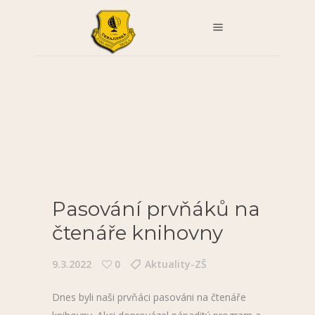
Pasování prvňáků na
čtenáře knihovny
9.3.2022
0
Aktuality-ZŠ
Dnes byli naši prvňáci pasováni na čtenáře