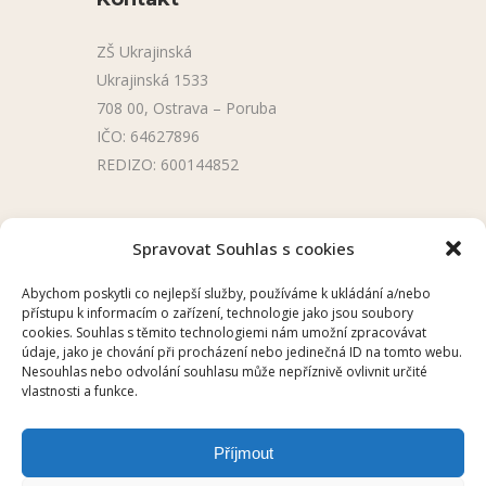
ZŠ Ukrajinská
Ukrajinská 1533
708 00, Ostrava – Poruba
IČO: 64627896
REDIZO: 600144852
Užitečné odkazy
Spravovat Souhlas s cookies
Úřední deska
Abychom poskytli co nejlepší služby, používáme k ukládání a/nebo
přístupu k informacím o zařízení, technologie jako jsou soubory
Školní aplikace
cookies. Souhlas s těmito technologiemi nám umožní zpracovávat
údaje, jako je chování při procházení nebo jedinečná ID na tomto webu.
Nesouhlas nebo odvolání souhlasu může nepříznivě ovlivnit určité
vlastnosti a funkce.
Příjmout