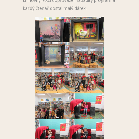
knihovny. Akci doprovázel nápaditý program a
každý čtenář dostal malý dárek.