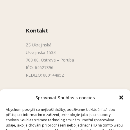
Kontakt
ZŠ Ukrajinská
Ukrajinská 1533
708 00, Ostrava – Poruba
IČO: 64627896
REDIZO: 600144852
Užitečné odkazy
Spravovat Souhlas s cookies
Úřední deska
Abychom poskytli co nejlepší služby, používáme k ukládání a/nebo
přístupu k informacím o zařízení, technologie jako jsou soubory
Školní aplikace
cookies. Souhlas s těmito technologiemi nám umožní zpracovávat
údaje, jako je chování při procházení nebo jedinečná ID na tomto webu.