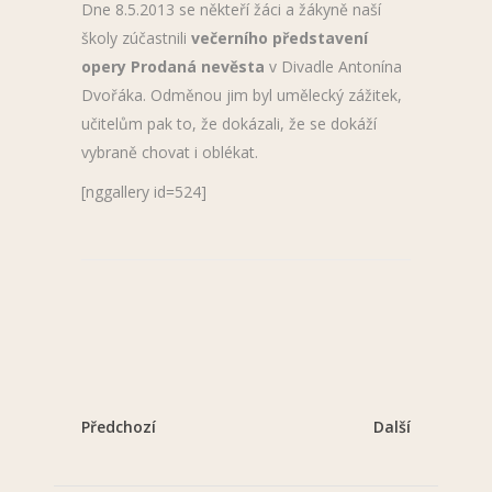
Dne 8.5.2013 se někteří žáci a žákyně naší
školy zúčastnili
večerního představení
opery Prodaná nevěsta
v Divadle Antonína
Dvořáka. Odměnou jim byl umělecký zážitek,
učitelům pak to, že dokázali, že se dokáží
vybraně chovat i oblékat.
[nggallery id=524]
Předchozí
Další