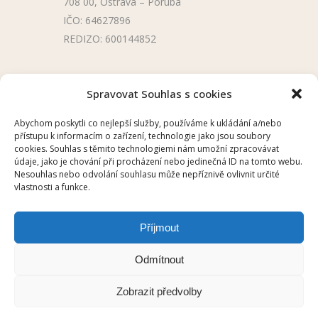
708 00, Ostrava – Poruba
IČO: 64627896
REDIZO: 600144852
Užitečné odkazy
Spravovat Souhlas s cookies
Úřední deska
Abychom poskytli co nejlepší služby, používáme k ukládání a/nebo
přístupu k informacím o zařízení, technologie jako jsou soubory
Školní aplikace
cookies. Souhlas s těmito technologiemi nám umožní zpracovávat
údaje, jako je chování při procházení nebo jedinečná ID na tomto webu.
Nesouhlas nebo odvolání souhlasu může nepříznivě ovlivnit určité
vlastnosti a funkce.
Příjmout
2025 © ZŠ UKRAJINSKÁ, OSTRAVA –
Odmítnout
PORUBA
Zobrazit předvolby
HELP DESK
/
CHILLI
/
Prohlášení o
přístupnosti