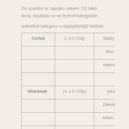
Do soutěže se zapojilo celkem 152 žáků
školy. Soutěžilo se ve čtyřech kategoriích.
Jednotlivé kategorie a nejúspěšnější řešitelé:
Cvrček
2. a 3. třídy
Matěj Hendri
Max Horňák
Helena Hájko
Klokánek
(4. a 5. třídy)
Jakub Galia
Zdeněk Havel
Adam Tomáš