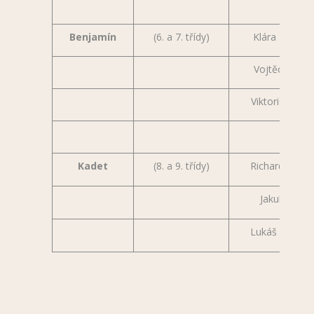
Benjamín
(6. a 7. třídy)
Klára Mertov
Vojtěch Best
Viktorie Elblo
Kadet
(8. a 9. třídy)
Richard Viktor
Jakub Rataj
Lukáš Rozsyp