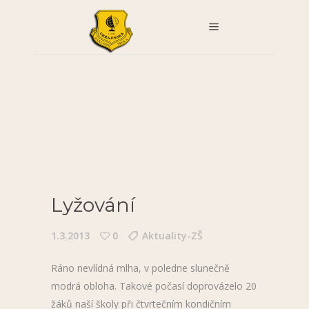
Lyžování
1.3.2013
0
Aktuality-ZŠ
Ráno nevlídná mlha, v poledne slunečně
modrá obloha. Takové počasí doprovázelo 20
žáků naší školy při čtvrtečním kondičním