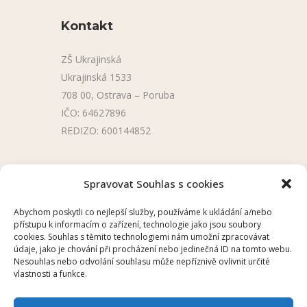
Kontakt
ZŠ Ukrajinská
Ukrajinská 1533
708 00, Ostrava – Poruba
IČO: 64627896
REDIZO: 600144852
Užitečné odkazy
Spravovat Souhlas s cookies
Úřední deska
Abychom poskytli co nejlepší služby, používáme k ukládání a/nebo
přístupu k informacím o zařízení, technologie jako jsou soubory
Školní aplikace
cookies. Souhlas s těmito technologiemi nám umožní zpracovávat
údaje, jako je chování při procházení nebo jedinečná ID na tomto webu.
Nesouhlas nebo odvolání souhlasu může nepříznivě ovlivnit určité
vlastnosti a funkce.