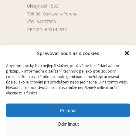
Ukrajinská 1533
708 00, Ostrava – Poruba
IČO: 64627896
REDIZO: 600144852
Užitečné odkazy
Spravovat Souhlas s cookies
Úřední deska
Abychom poskytli co nejlepší služby, používáme k ukládání a/nebo
přístupu k informacím o zařízení, technologie jako jsou soubory
Školní aplikace
cookies. Souhlas s těmito technologiemi nám umožní zpracovávat
údaje, jako je chování při procházení nebo jedinečná ID na tomto webu.
Nesouhlas nebo odvolání souhlasu může nepříznivě ovlivnit určité
vlastnosti a funkce.
Příjmout
2025 © ZŠ UKRAJINSKÁ, OSTRAVA –
Odmítnout
PORUBA