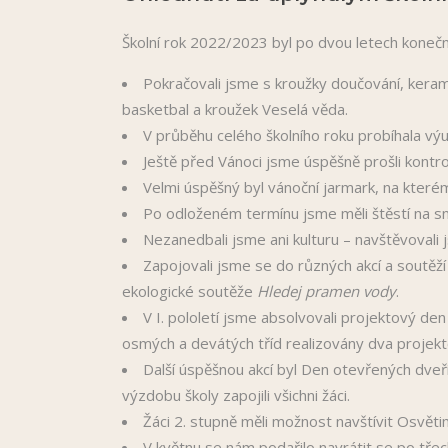
Školní rok 2022/2023 byl po dvou letech kone
Pokračovali jsme s kroužky doučování, kerami
basketbal a kroužek Veselá věda.
V průběhu celého školního roku probíhala výu
Ještě před Vánoci jsme úspěšně prošli kontro
Velmi úspěšný byl vánoční jarmark, na kterém
Po odloženém termínu jsme měli štěstí na sně
Nezanedbali jsme ani kulturu – navštěvovali 
Zapojovali jsme se do různých akcí a soutěží 
ekologické soutěže
Hledej pramen vody
.
V I. pololetí jsme absolvovali projektový d
osmých a devátých tříd realizovány dva projekt
Další úspěšnou akcí byl Den otevřených dveř
výzdobu školy zapojili všichni žáci.
Žáci 2. stupně měli možnost navštívit Osvětim 
V květnu se nám podařilo navrátit se po třec