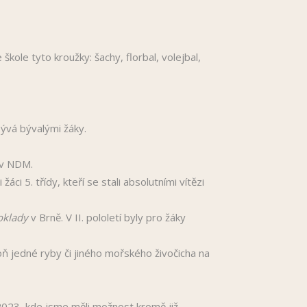
kole tyto kroužky: šachy, florbal, volejbal,
bývá bývalými žáky.
í v NDM.
i 5. třídy, kteří se stali absolutními vítězi
oklady
v Brně. V II. pololetí byly pro žáky
ň jedné ryby či jiného mořského živočicha na
 2023, kde jsme měli možnost kromě již