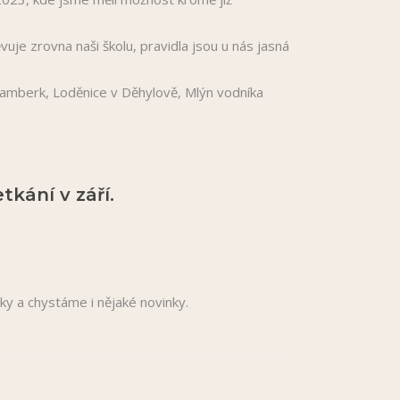
uje zrovna naši školu, pravidla jsou u nás jasná
Štramberk, Loděnice v Děhylově, Mlýn vodníka
kání v září.
y a chystáme i nějaké novinky.