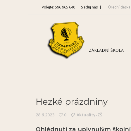
Volejte: 596 965 640
Sleduj nás:
Úřední deska
ZÁKLADNÍ ŠKOLA
Hezké prázdniny
28.6.2023
0
Aktuality-ZŠ
Ohlédnutí za uplynulým školn