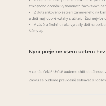
zmíněného ocenění významných žákovských osobn
Z dotazníkového šetření zaměřeného na klima 
a děti mají dobré vztahy s učiteli. Žáci nejvíce
V závěru školního roku vyrazily děti na oblí
Slámy aj.
Nyní přejeme všem dětem hezké
A co nás čeká? Určitě budeme chtít dosáhnout vyš
Znovu se budeme pravidelně setkávat s rodilým