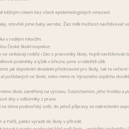
čně běžným rokem bez všech epidemiologických omezení.
ky, otevřeli jsme baby aerobic. Žáci měli možnost navštěvovat ve š
ka s rodilým mluvčím.
lou České školní inspekce.
 se setkávají rodiče i žáci s pracovníky školy, hojně navštěvován 
hové podmínky a lyžák v březnu jsme si náležitě užili.
jsme jak dopolední divadelní představení pro školy, tak ta večern
ať pořádaných ve škole, nebo mimo ni. Výrazného úspěchu dosáhli žác
en mimo školu zaměřený na výstavu
Tutanchamon, jeho hrobka a p
ové dny s odborníky z praxe.
í na téma podmořský svět, do jehož přípravy se nakreslením aspo
a Paříž, páťáci vyrazili do školy v přírodě.
h letech k tradici oceňování žáků naší školy – proběhla Hvězdička