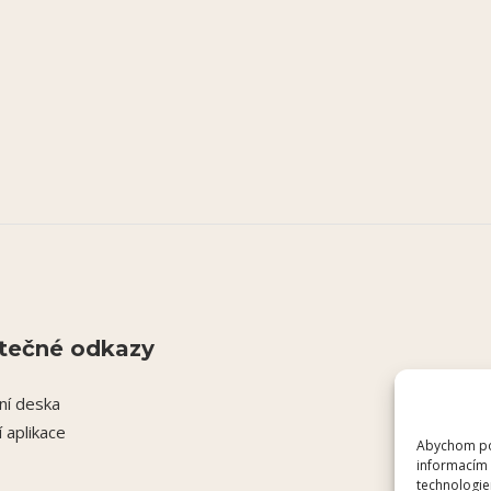
tečné odkazy
ní deska
í aplikace
Abychom pos
informacím 
technologie