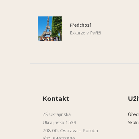
Předchozí
Exkurze v Paříži
Kontakt
Uži
ZŠ Ukrajinská
Úřed
Ukrajinská 1533
Školn
708 00, Ostrava – Poruba
IČO: 64627896