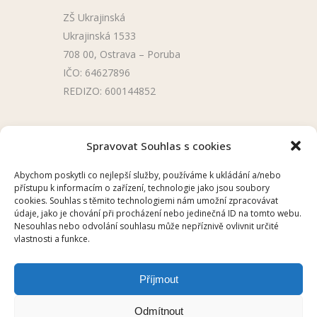
ZŠ Ukrajinská
Ukrajinská 1533
708 00, Ostrava – Poruba
IČO: 64627896
REDIZO: 600144852
Užitečné odkazy
Spravovat Souhlas s cookies
Úřední deska
Abychom poskytli co nejlepší služby, používáme k ukládání a/nebo
přístupu k informacím o zařízení, technologie jako jsou soubory
Školní aplikace
cookies. Souhlas s těmito technologiemi nám umožní zpracovávat
údaje, jako je chování při procházení nebo jedinečná ID na tomto webu.
Nesouhlas nebo odvolání souhlasu může nepříznivě ovlivnit určité
vlastnosti a funkce.
Příjmout
2025 © ZŠ UKRAJINSKÁ, OSTRAVA –
Odmítnout