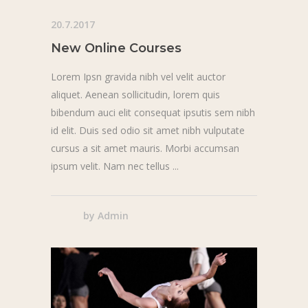
20.7.2017
New Online Courses
Lorem Ipsn gravida nibh vel velit auctor
aliquet. Aenean sollicitudin, lorem quis
bibendum auci elit consequat ipsutis sem nibh
id elit. Duis sed odio sit amet nibh vulputate
cursus a sit amet mauris. Morbi accumsan
ipsum velit. Nam nec tellus
by
Admin