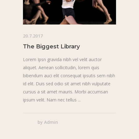
20.7.2017
The Biggest Library
Lorem Ipsn gravida nibh vel velit auctor
aliquet. Aenean sollicitudin, lorem quis
bibendum auci elit consequat ipsutis sem nibh
id elit. Duis sed odio sit amet nibh vulputate
cursus a sit amet mauris. Morbi accumsan
ipsum velit. Nam nec tellus
by
Admin