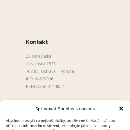
Kontakt
ZŠ Ukrajinská
Ukrajinská 1533
708 00, Ostrava – Poruba
IČO: 64627896
REDIZO: 600144852
Užitečné odkazy
Spravovat Souhlas s cookies
Úřední deska
Abychom poskytli co nejlepší služby, používáme k ukládání a/nebo
přístupu k informacím o zařízení, technologie jako jsou soubory
Školní aplikace