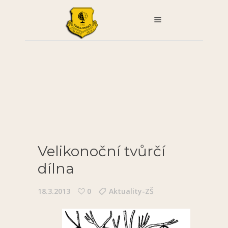
Velikonoční tvůrčí
dílna
18.3.2013
0
Aktuality-ZŠ