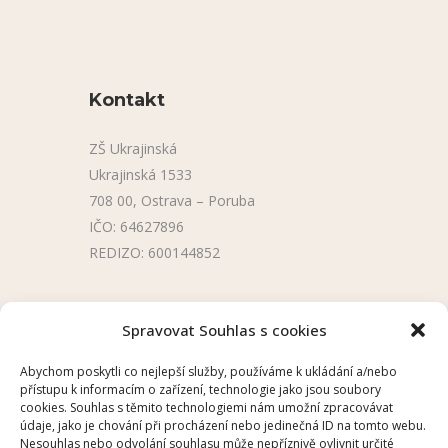
Kontakt
ZŠ Ukrajinská
Ukrajinská 1533
708 00, Ostrava – Poruba
IČO: 64627896
REDIZO: 600144852
Užitečné odkazy
Spravovat Souhlas s cookies
Úřední deska
Abychom poskytli co nejlepší služby, používáme k ukládání a/nebo
přístupu k informacím o zařízení, technologie jako jsou soubory
Školní aplikace
cookies. Souhlas s těmito technologiemi nám umožní zpracovávat
údaje, jako je chování při procházení nebo jedinečná ID na tomto webu.
Nesouhlas nebo odvolání souhlasu může nepříznivě ovlivnit určité